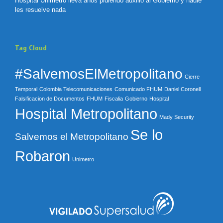
Hospital Unimetro lleva años pidiendo auxilio al Gobierno y nadie
les resuelve nada
Tag Cloud
#SalvemosElMetropolitano
Cierre
Temporal
Colombia Telecomunicaciones
Comunicado FHUM
Daniel Coronell
Falsificacion de Documentos
FHUM
Fiscalia
Gobierno
Hospital
Hospital Metropolitano
Mady Security
Se lo
Salvemos el Metropolitano
Robaron
Unimetro