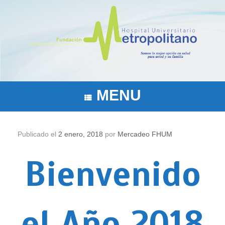
Saltar
al
contenido
MENU
Publicado el
2 enero, 2018
por
Mercadeo FHUM
Bienvenido
el Año 2018