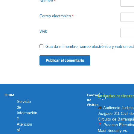
Nombre
*
Correo electrónico
*
Web
Guarda mi nombre, correo electrónico y web en es
FHUM
Contador
Entradas reciente
de
Servicio
Visitas
de
Audiencia Judicia
Información
Juzgado 011 Civil de
Y
Circuito de Barranquil
Atención
Proceso Ejecutiv
al
Madi Security vs.