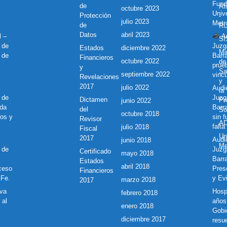
Fund
de
Af
octubre 2023
Unive
Protección
-
julio 2023
Metr
de
R
Datos
abril 2023
l –
Au
S
 de
Juzg
Estados
diciembre 2022
Mi
 de
Barr
Financieros
octubre 2022
de
prue
y
Sa
septiembre 2022
vincu
Revelaciones
y
2017
julio 2022
Audie
la
 de
Juzg
Dictamen
Pr
junio 2022
nda
Barr
del
So
octubre 2018
ros y
sin 
Revisor
A
falta
julio 2018
Fiscal
Un
2017
Audie
junio 2018
Me
 de
Juzg
Certificado
mayo 2018
Barra
Estados
abril 2018
ceso
Pres
Financieros
 Fe.
y Ev
marzo 2018
2017
eva
Hosp
febrero 2018
 al
años 
enero 2018
Gobi
diciembre 2017
resu