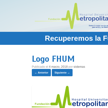
Saltar
al
contenido
Recuperemos la Fu
Logo FHUM
Publicado el
4 marzo, 2018
por
sistemas
← Anterior
Siguiente →