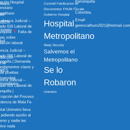
Barranquilla
ación Hospital
iliados
Coronell
Falsificacion de
-
rsitario
Documentos
FHUM
Fiscalia
Colombia.
opolitano
UAF
Gobierno
Hospital
Email:
diencia Judicial –
Hospital
ISBEN
gerenciafhum2021@hotmail.co
ado 016 Laboral de
nisterio
anquilla
Falta de
Metropolitano
bas sobre
lud
lación laboral
Mady Security
ncia Judicial –
Salvemos el
ado 006 Laboral de
otección
Metropolitano
anquilla | Demanda
cial
fundamentos claros y
Se lo
DRES
 de pruebas.
iversidad
ncia Judicial –
Robaron
tropolitana
ado 005 Laboral de
nquilla |
Unimetro
cripción del Proceso
idencia de Mala Fe.
ital Unimetro lleva
pidiendo auxilio al
erno y nadie les
elve nada