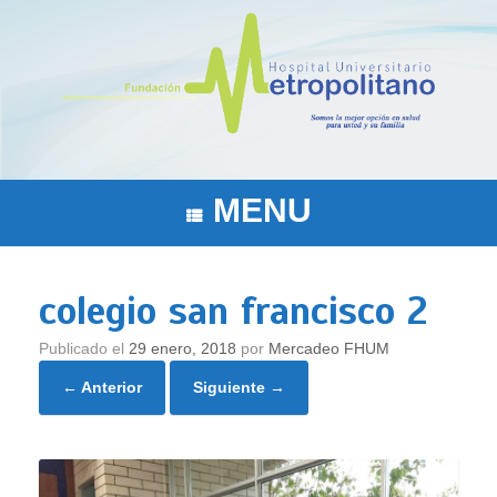
Saltar
al
contenido
MENU
colegio san francisco 2
Publicado el
29 enero, 2018
por
Mercadeo FHUM
← Anterior
Siguiente →