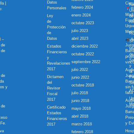
Datos
la |
Circu
Re
febrero 2024
Personales
o:
Pr
Ún
Madi
enero 2024
Ley
de
Fund
de
Af
octubre 2023
Unive
Protección
-
julio 2023
Metr
de
R
Datos
abril 2023
l –
Au
S
 de
Juzg
Estados
diciembre 2022
Mi
 de
Barr
Financieros
octubre 2022
de
prue
y
Sa
septiembre 2022
vincu
Revelaciones
y
2017
julio 2022
Audie
la
 de
Juzg
Dictamen
Pr
junio 2022
nda
Barr
del
So
octubre 2018
ros y
sin 
Revisor
A
falta
julio 2018
Fiscal
Un
2017
Audie
junio 2018
Me
 de
Juzg
Certificado
mayo 2018
Barra
Estados
abril 2018
ceso
Pres
Financieros
 Fe.
y Ev
marzo 2018
2017
eva
Hosp
febrero 2018