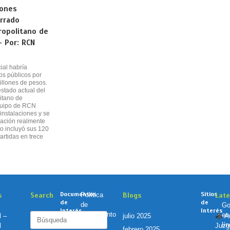
lones
rrado
ropolitano de
– Por: RCN
cial habría
s públicos por
llones de pesos.
stado actual del
itano de
equipo de RCN
instalaciones y se
uación realmente
ido incluyó sus 120
artidas en trece
Documentos
Sitios
s
Search
Política
Blogs
Lat
de
de
de
Go
Interés
Interés
Tratamiento
en
Buscar:
l –
julio 2025
Au
de
lí
l
Juzg
febrero 2025