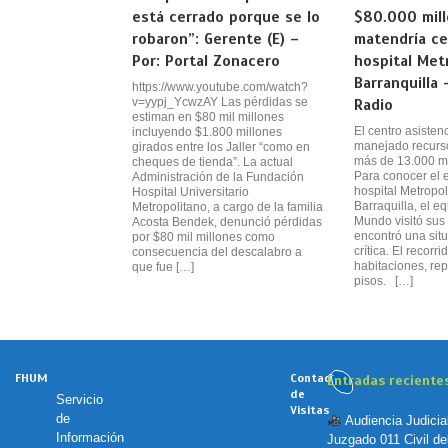
está cerrado porque se lo
$80.000 mil
robaron”: Gerente (E) –
matendría ce
Por: Portal Zonacero
hospital Met
Barranquilla 
https://www.youtube.com/watch?
v=yypj_YcwzAY Las pérdidas se
Radio
estiman en $80 mil millones
El centro asisten
incluyendo $1.800 millones
manejado recurso
girados entre los Jaller “como en
más de 13.000 mi
cheques de tienda”. La actual
Para conocer el e
Administración de la Fundación
hospital Metropol
Hospital Universitario
Barraquilla, el 
Metropolitano, a cargo de la familia
Mundo visitó sus 
Acosta Bendek, denunció pérdidas
encontró una sit
por $80 mil millones como
crítica. El recorr
consecuencia del descalabro a
habitaciones, rep
que fue […]
pisos. […]
FHUM
Contador
Entradas reciente
de
Servicio
Visitas
de
Audiencia Judicia
Información
Juzgado 011 Civil de