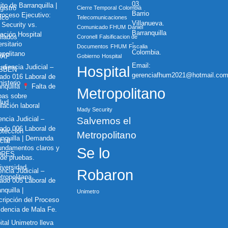
03.
ito de Barranquilla |
gistro
Cierre Temporal
Colombia
Barrio
oceso Ejecutivo:
ico
Telecomunicaciones
Villanueva.
 Security vs.
Comunicado FHUM
Daniel
Barranquilla
ación Hospital
iliados
Coronell
Falsificacion de
-
rsitario
Documentos
FHUM
Fiscalia
Colombia.
opolitano
UAF
Gobierno
Hospital
Email:
diencia Judicial –
Hospital
ISBEN
gerenciafhum2021@hotmail.co
ado 016 Laboral de
nisterio
anquilla
Falta de
Metropolitano
bas sobre
lud
lación laboral
Mady Security
ncia Judicial –
Salvemos el
ado 006 Laboral de
otección
Metropolitano
anquilla | Demanda
cial
fundamentos claros y
Se lo
DRES
 de pruebas.
iversidad
ncia Judicial –
Robaron
tropolitana
ado 005 Laboral de
nquilla |
Unimetro
cripción del Proceso
idencia de Mala Fe.
ital Unimetro lleva