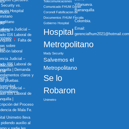
ico
Telecomunicaciones
Villanueva.
 Security vs.
Comunicado FHUM
Daniel
Barranquilla
ación Hospital
iliados
Coronell
Falsificacion de
-
rsitario
Documentos
FHUM
Fiscalia
Colombia.
opolitano
UAF
Gobierno
Hospital
Email:
diencia Judicial –
Hospital
ISBEN
gerenciafhum2021@hotmail.co
ado 016 Laboral de
nisterio
anquilla
Falta de
Metropolitano
bas sobre
lud
lación laboral
Mady Security
ncia Judicial –
Salvemos el
ado 006 Laboral de
otección
Metropolitano
anquilla | Demanda
cial
fundamentos claros y
Se lo
DRES
 de pruebas.
iversidad
ncia Judicial –
Robaron
tropolitana
ado 005 Laboral de
nquilla |
Unimetro
cripción del Proceso
idencia de Mala Fe.
ital Unimetro lleva
pidiendo auxilio al
erno y nadie les