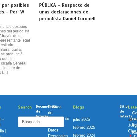
n por posibles
PÚBLICA – Respecto de
es – Por: W
unas declaraciones del
periodista Daniel Coronell
onunció después
nes del periodista
A través de un
epresentante legal
ersitario
Barranquilla,
, se pronunció
a que fue
Fiscalía General
diciembre de
o […]
Documentos
Sitios
s
Search
Política
Blogs
Lat
de
de
de
Go
Interés
Interés
Tratamiento
en
Buscar:
l –
julio 2025
Au
de
lí
l
Juzg
febrero 2025
Datos
la |
Circu
Re
febrero 2024
Personales
o:
Pr