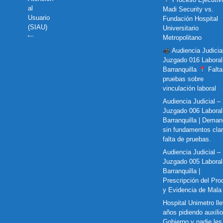
al
Madi Security vs.
Usuario
Fundación Hospital
(SIAU)
Universitario
Metropolitano
Audiencia Judicia
Juzgado 016 Laboral
Barranquilla
Falta
pruebas sobre
vinculación laboral
Audiencia Judicial –
Juzgado 006 Laboral
Barranquilla | Dema
sin fundamentos cla
falta de pruebas.
Audiencia Judicial –
Juzgado 005 Laboral
Barranquilla |
Prescripción del Pro
y Evidencia de Mala
Hospital Unimetro ll
años pidiendo auxilio
Gobierno y nadie les