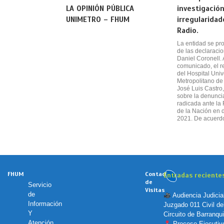
LA OPINIÓN PÚBLICA
investigació
UNIMETRO – FHUM
irregularidad
Radio.
La entidad se pr
de las declaracio
Daniel Coronell. 
comunicado, el r
del Hospital Univ
Metropolitano de 
José Luis Castro
sobre la denunci
radicada ante la 
de la Nación en 
2021. De acuerd
FHUM
Contador
Entradas reciente
de
Servicio
Visitas
de
Audiencia Judicia
Información
Juzgado 011 Civil de
Y
Circuito de Barranquil
Atención
Proceso Ejecutiv