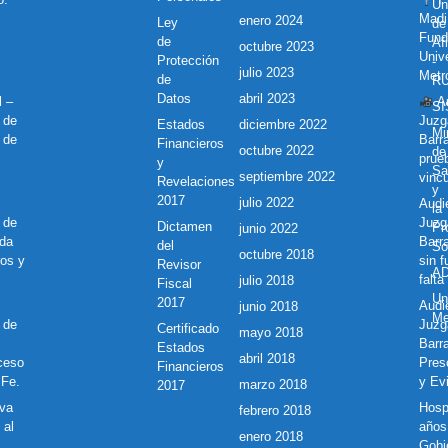
Ún
Madi
enero 2024
Ley
de
Fund
de
Af
octubre 2023
Unive
Protección
-
julio 2023
Metr
de
R
Datos
abril 2023
l –
Au
S
 de
Juzg
Estados
diciembre 2022
Mi
 de
Barr
Financieros
octubre 2022
de
prue
y
Sa
septiembre 2022
vincu
Revelaciones
y
2017
julio 2022
Audie
la
 de
Juzg
Dictamen
Pr
junio 2022
nda
Barr
del
So
octubre 2018
ros y
sin 
Revisor
A
falta
julio 2018
Fiscal
Un
2017
Audie
junio 2018
Me
 de
Juzg
Certificado
mayo 2018
Barra
Estados
abril 2018
ceso
Pres
Financieros
 Fe.
y Ev
marzo 2018
2017
eva
Hosp
febrero 2018
 al
años 
enero 2018
Gobi