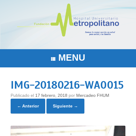
Saltar
al
contenido
MENU
IMG-20180216-WA0015
Publicado el
17 febrero, 2018
por
Mercadeo FHUM
← Anterior
Siguiente →