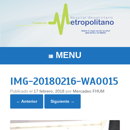
Saltar
al
contenido
MENU
IMG-20180216-WA0015
Publicado el
17 febrero, 2018
por
Mercadeo FHUM
← Anterior
Siguiente →