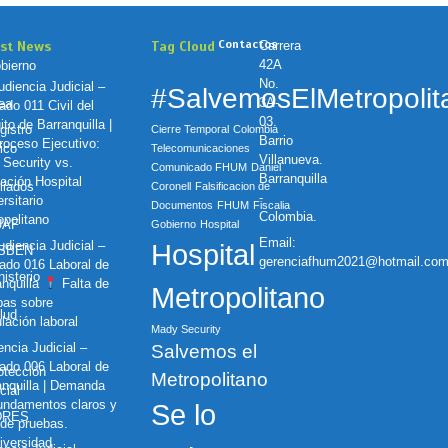
Contactos
est News
Tag Cloud
Carrera
42A
bierno
No.
diencia Judicial –
#SalvemosElMetropolit
3A-
nea
ado 011 Civil del
03.
ito de Barranquilla |
gistro
Cierre Temporal
Colombia
Barrio
oceso Ejecutivo:
ico
Telecomunicaciones
Villanueva.
 Security vs.
Comunicado FHUM
Daniel
Barranquilla
ación Hospital
iliados
Coronell
Falsificacion de
-
rsitario
Documentos
FHUM
Fiscalia
Colombia.
opolitano
UAF
Gobierno
Hospital
Email:
diencia Judicial –
Hospital
ISBEN
gerenciafhum2021@hotmail.co
ado 016 Laboral de
nisterio
anquilla
Falta de
Metropolitano
bas sobre
lud
lación laboral
Mady Security
ncia Judicial –
Salvemos el
ado 006 Laboral de
otección
Metropolitano
anquilla | Demanda
cial
fundamentos claros y
Se lo
DRES
 de pruebas.
iversidad