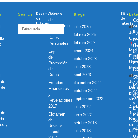
Documentos
Sitios
s
Search
Política
Blogs
Lat
de
de
de
Go
Interés
Interés
Tratamiento
en
Buscar:
l –
julio 2025
Au
de
lí
l
Juzg
febrero 2025
Datos
la |
Circu
Re
febrero 2024
Personales
o:
Pr
Ún
Madi
enero 2024
Ley
de
Fund
de
Af
octubre 2023
Unive
Protección
-
julio 2023
Metr
de
R
Datos
abril 2023
l –
Au
S
 de
Juzg
Estados
diciembre 2022
Mi
 de
Barr
Financieros
octubre 2022
de
prue
y
Sa
septiembre 2022
vincu
Revelaciones
y
2017
julio 2022
Audie
la
 de
Juzg
Dictamen
Pr
junio 2022
nda
Barr
del
So
octubre 2018
ros y
sin 
Revisor
A
falta
julio 2018
Fiscal
Un
2017