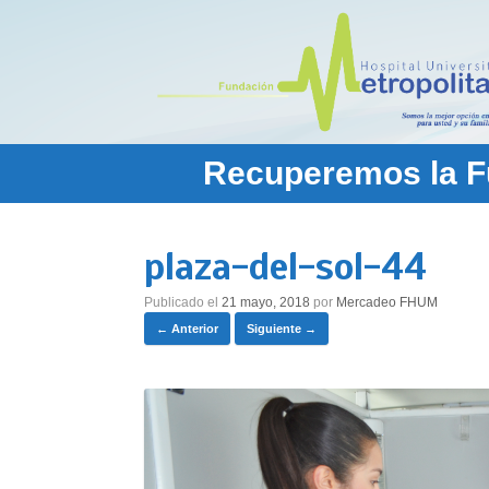
Saltar
al
contenido
Recuperemos la Fu
plaza-del-sol-44
Publicado el
21 mayo, 2018
por
Mercadeo FHUM
← Anterior
Siguiente →