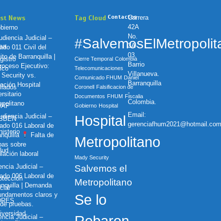
Contactos
est News
Tag Cloud
Carrera
42A
bierno
No.
diencia Judicial –
#SalvemosElMetropolit
3A-
nea
ado 011 Civil del
03.
ito de Barranquilla |
gistro
Cierre Temporal
Colombia
Barrio
oceso Ejecutivo:
ico
Telecomunicaciones
Villanueva.
 Security vs.
Comunicado FHUM
Daniel
Barranquilla
ación Hospital
iliados
Coronell
Falsificacion de
-
rsitario
Documentos
FHUM
Fiscalia
Colombia.
opolitano
UAF
Gobierno
Hospital
Email:
diencia Judicial –
Hospital
ISBEN
gerenciafhum2021@hotmail.co
ado 016 Laboral de
nisterio
anquilla
Falta de
Metropolitano
bas sobre
lud
lación laboral
Mady Security
ncia Judicial –
Salvemos el
ado 006 Laboral de
otección
Metropolitano
anquilla | Demanda
cial
fundamentos claros y
Se lo
DRES
 de pruebas.
iversidad
ncia Judicial –