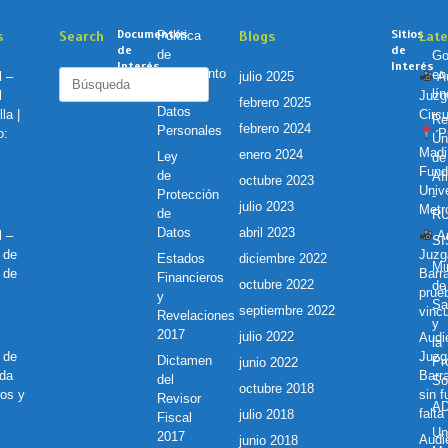
Documentos
Sitios
s
Search
Política
Blogs
Lat
de
de
de
Go
Interés
Interés
Tratamiento
en
Buscar:
l –
julio 2025
Au
de
lí
l
Juzg
febrero 2025
Datos
la |
Circu
Re
febrero 2024
Personales
o:
Pr
Ún
Madi
enero 2024
Ley
de
Fund
de
Af
octubre 2023
Unive
Protección
-
julio 2023
Metr
de
R
Datos
abril 2023
l –
Au
S
 de
Juzg
Estados
diciembre 2022
Mi
 de
Barr
Financieros
octubre 2022
de
prue
y
Sa
septiembre 2022
vincu
Revelaciones
y
2017
julio 2022
Audie
la
 de
Juzg
Dictamen
Pr
junio 2022
nda
Barr
del
So
octubre 2018
ros y
sin 
Revisor
A
falta
julio 2018
Fiscal
Un
2017
Audie
junio 2018