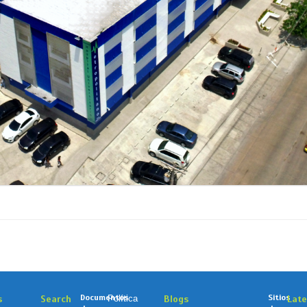
Documentos
Sitios
s
Search
Política
Blogs
Lat