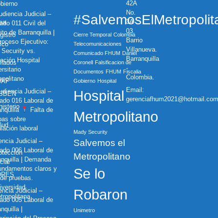
42A
bierno
No.
diencia Judicial –
#SalvemosElMetropolit
3A-
nea
ado 011 Civil del
03.
ito de Barranquilla |
gistro
Cierre Temporal
Colombia
Barrio
oceso Ejecutivo:
ico
Telecomunicaciones
Villanueva.
 Security vs.
Comunicado FHUM
Daniel
Barranquilla
ación Hospital
iliados
Coronell
Falsificacion de
-
rsitario
Documentos
FHUM
Fiscalia
Colombia.
opolitano
UAF
Gobierno
Hospital
Email:
diencia Judicial –
Hospital
ISBEN
gerenciafhum2021@hotmail.co
ado 016 Laboral de
nisterio
anquilla
Falta de
Metropolitano
bas sobre
lud
lación laboral
Mady Security
ncia Judicial –
Salvemos el
ado 006 Laboral de
otección
Metropolitano
anquilla | Demanda
cial
fundamentos claros y
Se lo
DRES
 de pruebas.
iversidad
ncia Judicial –
Robaron
tropolitana
ado 005 Laboral de
nquilla |
Unimetro