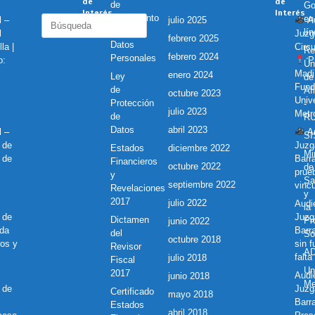
de
de
de
Go
Interés
Interés
Tratamiento
en
Buscar:
l –
julio 2025
Au
de
lí
l
Juzg
febrero 2025
Datos
la |
Circu
Re
febrero 2024
Personales
o:
Pr
Ún
Madi
enero 2024
Ley
de
Fund
de
Af
octubre 2023
Unive
Protección
-
julio 2023
Metr
de
R
Datos
abril 2023
l –
Au
S
 de
Juzg
Estados
diciembre 2022
Mi
 de
Barr
Financieros
octubre 2022
de
prue
y
Sa
septiembre 2022
vincu
Revelaciones
y
2017
julio 2022
Audie
la
 de
Juzg
Dictamen
Pr
junio 2022
nda
Barr
del
So
octubre 2018
ros y
sin 
Revisor
A
falta
julio 2018
Fiscal
Un
2017
Audie
junio 2018
Me
 de
Juzg
Certificado
mayo 2018
Barra
Estados
abril 2018