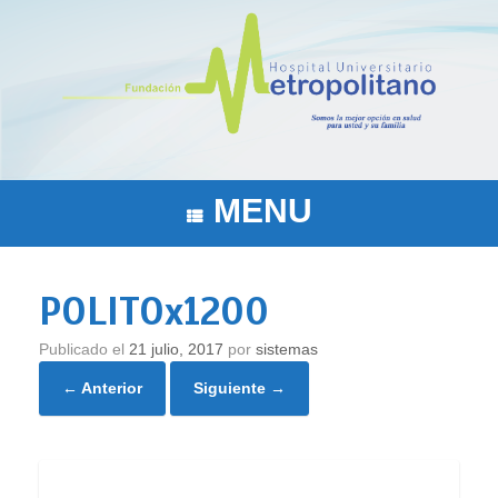
Saltar
al
contenido
MENU
POLITOx1200
Publicado el
21 julio, 2017
por
sistemas
← Anterior
Siguiente →