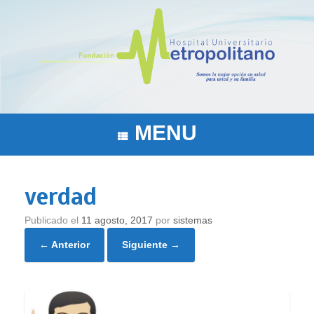
Saltar
al
contenido
MENU
verdad
Publicado el
11 agosto, 2017
por
sistemas
← Anterior
Siguiente →