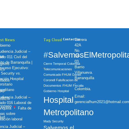
Contactos
est News
Tag Cloud
Carrera
42A
bierno
No.
diencia Judicial –
#SalvemosElMetropolit
3A-
nea
ado 011 Civil del
03.
ito de Barranquilla |
gistro
Cierre Temporal
Colombia
Barrio
oceso Ejecutivo:
ico
Telecomunicaciones
Villanueva.
 Security vs.
Comunicado FHUM
Daniel
Barranquilla
ación Hospital
iliados
Coronell
Falsificacion de
-
rsitario
Documentos
FHUM
Fiscalia
Colombia.
opolitano
UAF
Gobierno
Hospital
Email:
diencia Judicial –
Hospital
ISBEN
gerenciafhum2021@hotmail.co
ado 016 Laboral de
nisterio
anquilla
Falta de
Metropolitano
bas sobre
lud
lación laboral
Mady Security
ncia Judicial –
Salvemos el