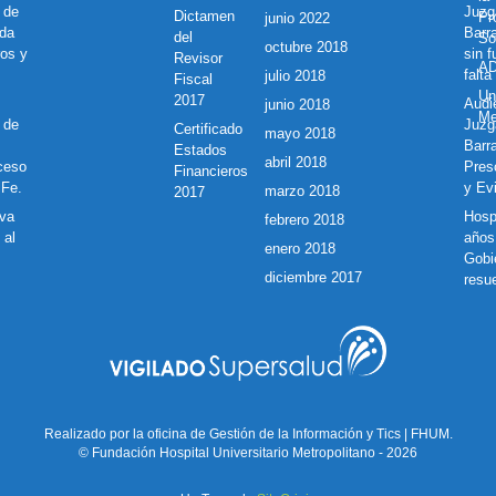
 de
Juzg
Dictamen
Pr
junio 2022
nda
Barr
del
So
octubre 2018
ros y
sin 
Revisor
A
falta
julio 2018
Fiscal
Un
2017
Audie
junio 2018
Me
 de
Juzg
Certificado
mayo 2018
Barra
Estados
abril 2018
ceso
Pres
Financieros
 Fe.
y Ev
marzo 2018
2017
eva
Hosp
febrero 2018
 al
años 
enero 2018
Gobi
diciembre 2017
resu
Realizado por la oficina de Gestión de la Información y Tics | FHUM.
© Fundación Hospital Universitario Metropolitano - 2026