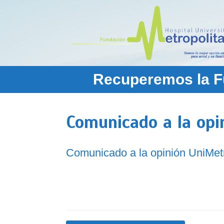
Saltar
al
contenido
Recuperemos la Fu
Comunicado a la op
Comunicado a la opinión UniMe