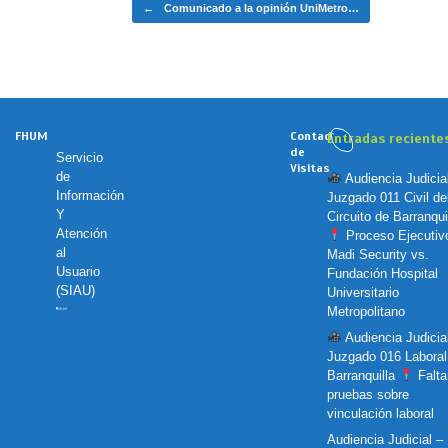
Navegador de artículos
←
Comunicado a la opinión UniMetro…
FHUM
Contador
Entradas reciente
de
Servicio
Visitas
de
Audiencia Judicia
Información
Juzgado 011 Civil de
Y
Circuito de Barranquil
Atención
Proceso Ejecutiv
al
Madi Security vs.
Usuario
Fundación Hospital
(SIAU)
Universitario
Metropolitano
Audiencia Judicia
Juzgado 016 Laboral
Barranquilla
Falta
pruebas sobre
vinculación laboral
Audiencia Judicial –