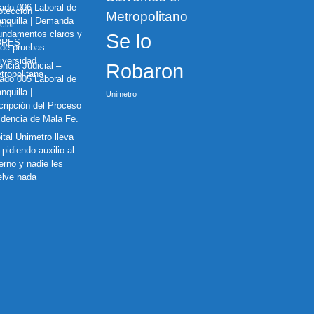
ado 006 Laboral de
otección
Metropolitano
anquilla | Demanda
cial
fundamentos claros y
Se lo
DRES
 de pruebas.
iversidad
ncia Judicial –
Robaron
tropolitana
ado 005 Laboral de
nquilla |
Unimetro
cripción del Proceso
idencia de Mala Fe.
ital Unimetro lleva
pidiendo auxilio al
erno y nadie les
elve nada