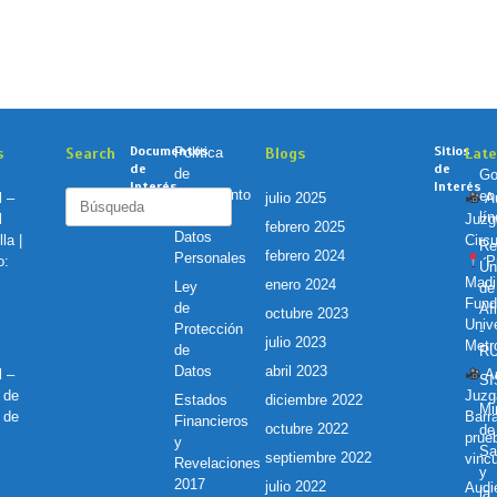
Documentos
Sitios
s
Search
Política
Blogs
Lat
de
de
de
Go
Interés
Interés
Tratamiento
en
Buscar:
l –
julio 2025
Au
de
lí
l
Juzg
febrero 2025
Datos
la |
Circu
Re
febrero 2024
Personales
o:
Pr
Ún
Madi
enero 2024
Ley
de
Fund
de
Af
octubre 2023
Unive
Protección
-
julio 2023
Metr
de
R
Datos
abril 2023
l –
Au
S
 de
Juzg
Estados
diciembre 2022
Mi
 de
Barr
Financieros
octubre 2022
de
prue
y
Sa
septiembre 2022
vincu
Revelaciones
y
2017
julio 2022
Audie
la